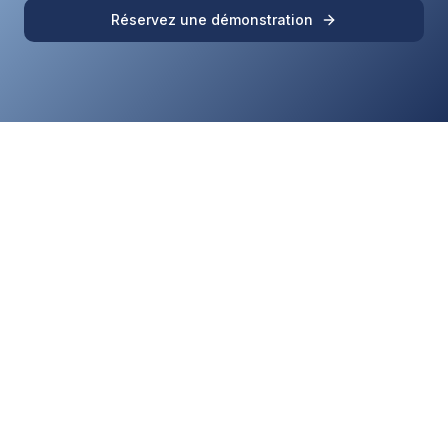
Réservez une démonstration
Notre ambition est de participer à la transformation de nos clients
grâce à l'innovation, l'écoute des utilisateurs, notre démarche
d'innovation et enfin l'engagement de nos équipes.
© 2025 Lya. Tous droits réservés.
Découvrir Lya
Informations légales
À propos
CGU
Logiciels
Données personnelles
Nos intégrations
Utilisation des cookies
Expertises assurances
Mentions légales