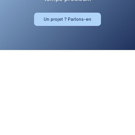
Un projet ? Parlons-en
Notre ambition est de participer à la transformation de nos clients
grâce à l'innovation, l'écoute des utilisateurs, notre démarche
d'innovation et enfin l'engagement de nos équipes.
© 2025 Lya. Tous droits réservés.
Découvrir Lya
Informations légales
À propos
CGU
Logiciels
Données personnelles
Nos intégrations
Utilisation des cookies