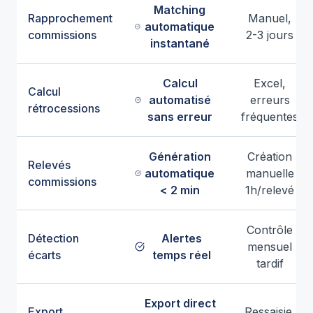
Matching
Rapprochement
Manuel,
automatique
commissions
2-3 jours
instantané
Calcul
Excel,
Calcul
automatisé
erreurs
rétrocessions
sans erreur
fréquentes
Génération
Création
Relevés
automatique
manuelle
commissions
< 2 min
1h/relevé
Contrôle
Détection
Alertes
mensuel
écarts
temps réel
tardif
Export direct
Export
Ressaisie,